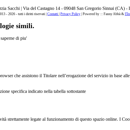
zia Sacchi | Via del Castagno 14 - 09048 San Gregorio Sinnai (CA) - I
3 - 2026 - tutti i diritti riservati |
Contatti
|
Privacy Policy
|
Powered by ::: Fanny Abbà &
ITe
ogie simili.
 saperne di piu'
browser che assistono il Titolare nell’erogazione del servizio in base alle 
zione specifica indicato nella tabella sottostante
ità strettamente legate al funzionamento di questo spazio online. I Cooki