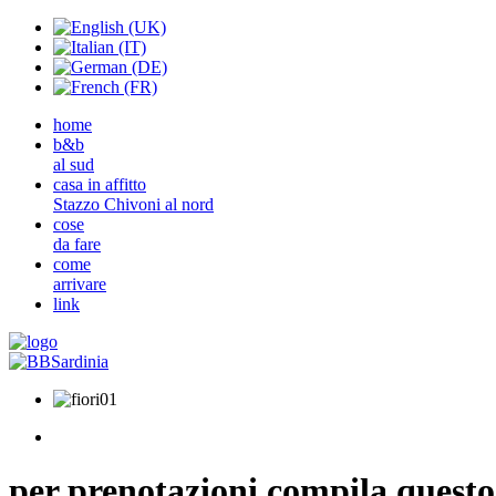
home
b&b
al sud
casa in affitto
Stazzo Chivoni al nord
cose
da fare
come
arrivare
link
per prenotazioni compila quest