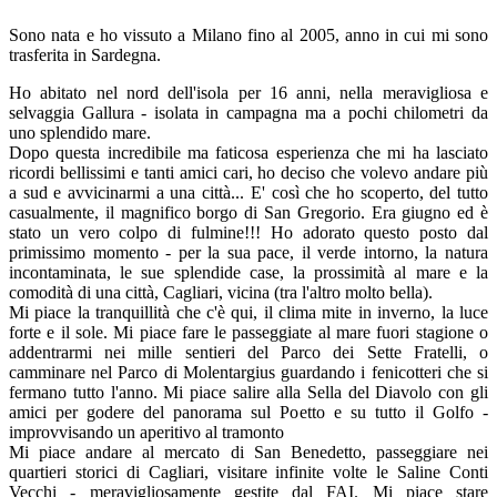
Sono nata e ho vissuto a Milano fino al 2005, anno in cui mi sono
trasferita in Sardegna.
Ho abitato nel nord dell'isola per 16 anni, nella meravigliosa e
selvaggia Gallura - isolata in campagna ma a pochi chilometri da
uno splendido mare.
Dopo questa incredibile ma faticosa esperienza che mi ha lasciato
ricordi bellissimi e tanti amici cari, ho deciso che volevo andare più
a sud e avvicinarmi a una città... E' così che ho scoperto, del tutto
casualmente, il magnifico borgo di San Gregorio. Era giugno ed è
stato un vero colpo di fulmine!!! Ho adorato questo posto dal
primissimo momento - per la sua pace, il verde intorno, la natura
incontaminata, le sue splendide case, la prossimità al mare e la
comodità di una città, Cagliari, vicina (tra l'altro molto bella).
Mi piace la tranquillità che c'è qui, il clima mite in inverno, la luce
forte e il sole. Mi piace fare le passeggiate al mare fuori stagione o
addentrarmi nei mille sentieri del Parco dei Sette Fratelli, o
camminare nel Parco di Molentargius guardando i fenicotteri che si
fermano tutto l'anno. Mi piace salire alla Sella del Diavolo con gli
amici per godere del panorama sul Poetto e su tutto il Golfo -
improvvisando un aperitivo al tramonto
Mi piace andare al mercato di San Benedetto, passeggiare nei
quartieri storici di Cagliari, visitare infinite volte le Saline Conti
Vecchi - meravigliosamente gestite dal FAI. Mi piace stare