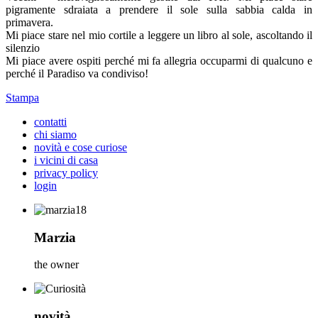
pigramente sdraiata a prendere il sole sulla sabbia calda in
primavera.
Mi piace stare nel mio cortile a leggere un libro al sole, ascoltando il
silenzio
Mi piace avere ospiti perché mi fa allegria occuparmi di qualcuno e
perché il Paradiso va condiviso!
Stampa
contatti
chi siamo
novità e cose curiose
i vicini di casa
privacy policy
login
Marzia
the owner
novità