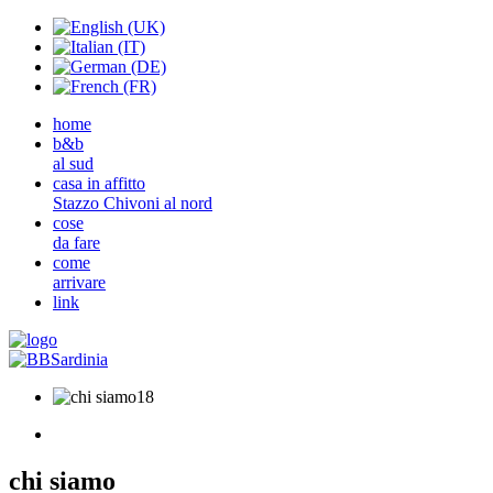
home
b&b
al sud
casa in affitto
Stazzo Chivoni al nord
cose
da fare
come
arrivare
link
chi siamo