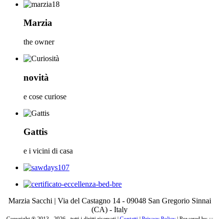
Marzia
the owner
novità
e cose curiose
Gattis
e i vicini di casa
Marzia Sacchi | Via del Castagno 14 - 09048 San Gregorio Sinnai
(CA) - Italy
Copyright ® 2013 - 2026 - tutti i diritti riservati |
Contatti
|
Privacy Policy
|
Powered by :::