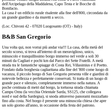
dell'Arcipelago della Maddalena, Capo Testa e le Bocche di
Bonifacio.
La casa è un edificio rurale risalente alla fine dell'800, circondata da
un grande giardino e da muretti a secco.
(Loc. Chivoni 42 - 07020 Luogosanto (OT) - Italy)
B&B San Gregorio
Una volta qui, non vorrai più andar via!!! La casa, della metà del
secolo scorso, si trova all'interno di un meraviglioso, unico,
minuscolo e tranquillissimo borgo immerso nel verde a soli 30
minuti da Cagliari e pochi km dal Parco dei Sette Fratelli. A metà
strada tra le fantastiche spiagge di Costa Rei, Villasimius e il Poetto.
Fondato dalla borghesia cagliaritana alla fine del '800 come luogo di
vacanza, il piccolo borgo di San Gregorio presenta ville e giardini di
notevole bellezza e perfettamente conservati. Si tratta di un luogo di
grande pace e silenzio, completamente immerso nella natura. A
poche centinaia di metri dal borgo, la tortuosa strada chiamata
Campu Omu (la vecchia Orientale Sarda, SS125, che collegava
nord e sud della Sardegna), si snoda attraverso panorami mozzafiato
fino alla costa. Nel borgo è presente una minuscola chiesa che apre
un solo giorno all'anno, in occasione della festa del patrono.