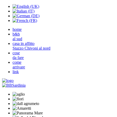
home
b&b
al sud
casa in affitto
Stazzo Chivoni al nord
cose
da fare
come
arrivare
link