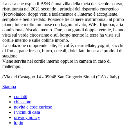
La casa che ospita il B&B è una villa della metà del secolo scorso,
ristrutturata nel 2021 secondo i principi del risparmio energetico
(fotovoltaico, doppi vetri e isolamento) e l'interno è accogliente,
semplice e ben arredato. Possiede tre camere matrimoniali al primo
piano, tutte molto luminose con bagno privato, WiFi, frigobar, aria
condizionata/riscaldamento. Due, con grandi doppie vetrate, hanno
vista sul verde circostante e sul borgo mentre la terza ha vista sul
cortile interno e sulle colline intorno.
La colazione comprende latte, tè, caffè, marmellate, yogurt, succhi
di frutta, pane fresco, burro, cereali, dolci fatti in casa e prodotti di
stagione.
Viene servita nel cortile interno oppure in camera in caso di
maltempo.
(Via del Castagno 14 - 09048 San Gregorio Sinnai (CA) - Italy)
Stampa
contatti
chi siamo
novità e cose curiose
i vicini di casa
privacy policy
login