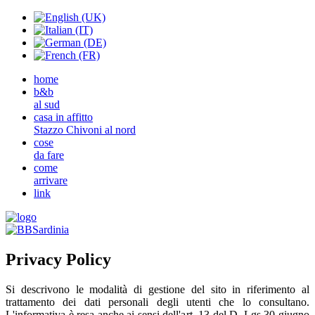
home
b&b
al sud
casa in affitto
Stazzo Chivoni al nord
cose
da fare
come
arrivare
link
Privacy Policy
Si descrivono le modalità di gestione del sito in riferimento al
trattamento dei dati personali degli utenti che lo consultano.
L'informativa è resa anche ai sensi dell'art. 13 del D. Lgs 30 giugno