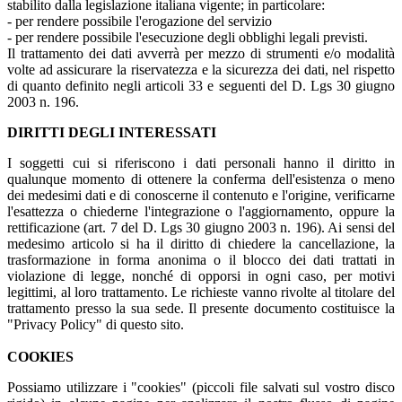
stabilito dalla legislazione italiana vigente; in particolare:
- per rendere possibile l'erogazione del servizio
- per rendere possibile l'esecuzione degli obblighi legali previsti.
Il trattamento dei dati avverrà per mezzo di strumenti e/o modalità
volte ad assicurare la riservatezza e la sicurezza dei dati, nel rispetto
di quanto definito negli articoli 33 e seguenti del D. Lgs 30 giugno
2003 n. 196.
DIRITTI DEGLI INTERESSATI
I soggetti cui si riferiscono i dati personali hanno il diritto in
qualunque momento di ottenere la conferma dell'esistenza o meno
dei medesimi dati e di conoscerne il contenuto e l'origine, verificarne
l'esattezza o chiederne l'integrazione o l'aggiornamento, oppure la
rettificazione (art. 7 del D. Lgs 30 giugno 2003 n. 196). Ai sensi del
medesimo articolo si ha il diritto di chiedere la cancellazione, la
trasformazione in forma anonima o il blocco dei dati trattati in
violazione di legge, nonché di opporsi in ogni caso, per motivi
legittimi, al loro trattamento. Le richieste vanno rivolte al titolare del
trattamento presso la sua sede. Il presente documento costituisce la
"Privacy Policy" di questo sito.
COOKIES
Possiamo utilizzare i "cookies" (piccoli file salvati sul vostro disco