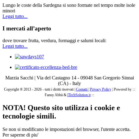
Lungo le coste della Sardegna si sono formate nel tempo molte isole
minori
Leggi tutto...
I mercati all’aperto
dove trovare frutta, verdura, formaggi e salumi locali:
Leggi tutto...
Marzia Sacchi | Via del Castagno 14 - 09048 San Gregorio Sinnai
(CA) - Italy
Copyright ® 2013 - 2026 - tutti i diritti riservati |
Contatti
|
Privacy Policy
|
Powered by :::
Fanny Abbà &
ITechSolution.it
:::
NOTA! Questo sito utilizza i cookie e
tecnologie simili.
Se non si modificano le impostazioni del browser, l'utente accetta.
Per saperne di piu'