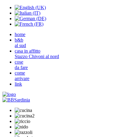
home
b&b
al sud
casa in affitto
Stazzo Chivoni al nord
cose
da fare
come
arrivare
link