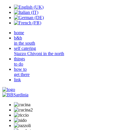
home
b&b
in the south
self catering
Stazzo Chivoni in the north
things
to do
how to
get there
link