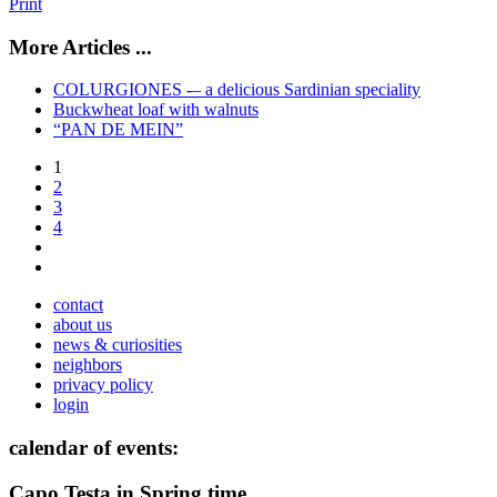
Print
More Articles ...
COLURGIONES -– a delicious Sardinian speciality
Buckwheat loaf with walnuts
“PAN DE MEIN”
1
2
3
4
contact
about us
news & curiosities
neighbors
privacy policy
login
calendar of events:
Capo Testa in Spring time