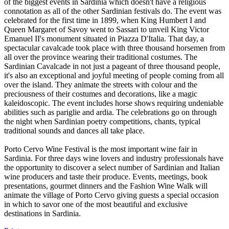
of the biggest events in Sardinia which doesn't have a religious
connotation as all of the other Sardinian festivals do. The event was
celebrated for the first time in 1899, when King Humbert I and
Queen Margaret of Savoy went to Sassari to unveil King Victor
Emanuel II's monument situated in Piazza D'Italia. That day, a
spectacular cavalcade took place with three thousand horsemen from
all over the province wearing their traditional costumes. The
Sardinian Cavalcade in not just a pageant of three thousand people,
it's also an exceptional and joyful meeting of people coming from all
over the island. They animate the streets with colour and the
preciousness of their costumes and decorations, like a magic
kaleidoscopic. The event includes horse shows requiring undeniable
abilities such as pariglie and ardia. The celebrations go on through
the night when Sardinian poetry competitions, chants, typical
traditional sounds and dances all take place.
Porto Cervo Wine Festival is the most important wine fair in
Sardinia. For three days wine lovers and industry professionals have
the opportunity to discover a select number of Sardinian and Italian
wine producers and taste their produce. Events, meetings, book
presentations, gourmet dinners and the Fashion Wine Walk will
animate the village of Porto Cervo giving guests a special occasion
in which to savor one of the most beautiful and exclusive
destinations in Sardinia.