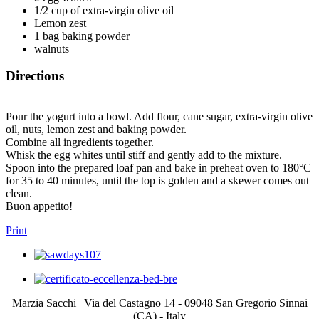
1/2 cup of extra-virgin olive oil
Lemon zest
1 bag baking powder
walnuts
Directions
Pour the yogurt into a bowl. Add flour, cane sugar, extra-virgin olive
oil, nuts, lemon zest and baking powder.
Combine all ingredients together.
Whisk the egg whites until stiff and gently add to the mixture.
Spoon into the prepared loaf pan and bake in preheat oven to 180°C
for 35 to 40 minutes, until the top is golden and a skewer comes out
clean.
Buon appetito!
Print
Marzia Sacchi | Via del Castagno 14 - 09048 San Gregorio Sinnai
(CA) - Italy