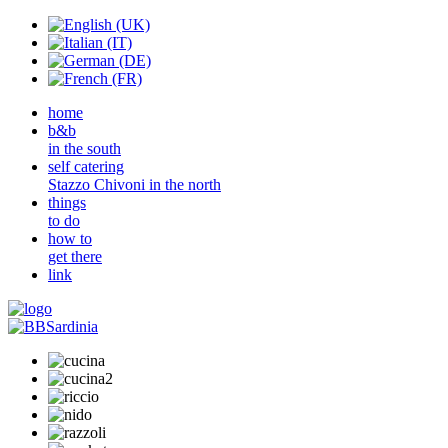
home
b&b
in the south
self catering
Stazzo Chivoni in the north
things
to do
how to
get there
link