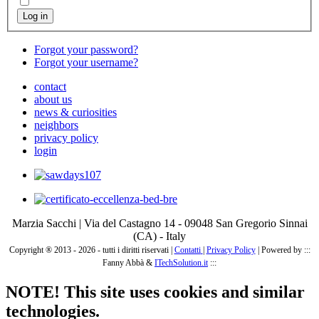
Log in
Forgot your password?
Forgot your username?
contact
about us
news & curiosities
neighbors
privacy policy
login
Marzia Sacchi | Via del Castagno 14 - 09048 San Gregorio Sinnai
(CA) - Italy
Copyright ® 2013 - 2026 - tutti i diritti riservati |
Contatti
|
Privacy Policy
|
Powered by :::
Fanny Abbà &
ITechSolution.it
:::
NOTE! This site uses cookies and similar
technologies.