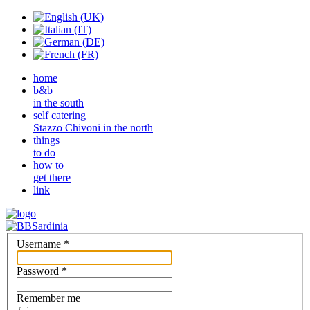
home
b&b
in the south
self catering
Stazzo Chivoni in the north
things
to do
how to
get there
link
Username
*
Password
*
Remember me