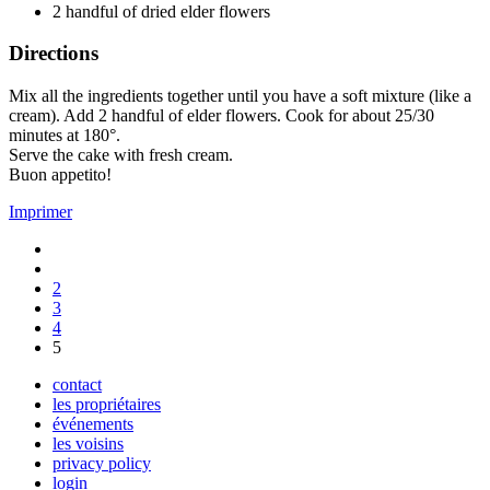
2 handful of dried elder flowers
Directions
Mix all the ingredients together until you have a soft mixture (like a
cream). Add 2 handful of elder flowers. Cook for about 25/30
minutes at 180°.
Serve the cake with fresh cream.
Buon appetito!
Imprimer
2
3
4
5
contact
les propriétaires
événements
les voisins
privacy policy
login