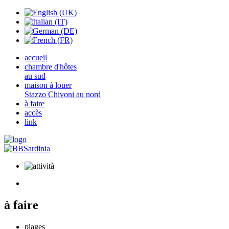
accueil
chambre d'hôtes
au sud
maison à louer
Stazzo Chivoni au nord
à faire
accès
link
à faire
plages