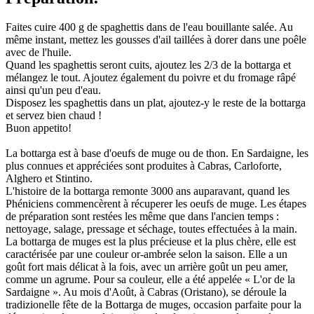
Faites cuire 400 g de spaghettis dans de l'eau bouillante salée. Au
même instant, mettez les gousses d'ail taillées à dorer dans une poêle
avec de l'huile.
Quand les spaghettis seront cuits, ajoutez les 2/3 de la bottarga et
mélangez le tout. Ajoutez également du poivre et du fromage râpé
ainsi qu'un peu d'eau.
Disposez les spaghettis dans un plat, ajoutez-y le reste de la bottarga
et servez bien chaud !
Buon appetito!
La bottarga est à base d'oeufs de muge ou de thon. En Sardaigne, les
plus connues et appréciées sont produites à Cabras, Carloforte,
Alghero et Stintino.
L'histoire de la bottarga remonte 3000 ans auparavant, quand les
Phéniciens commencèrent à récuperer les oeufs de muge. Les étapes
de préparation sont restées les même que dans l'ancien temps :
nettoyage, salage, pressage et séchage, toutes effectuées à la main.
La bottarga de muges est la plus précieuse et la plus chère, elle est
caractérisée par une couleur or-ambrée selon la saison. Elle a un
goût fort mais délicat à la fois, avec un arrière goût un peu amer,
comme un agrume. Pour sa couleur, elle a été appelée « L'or de la
Sardaigne ». Au mois d'Août, à Cabras (Oristano), se déroule la
tradizionelle fête de la Bottarga de muges, occasion parfaite pour la