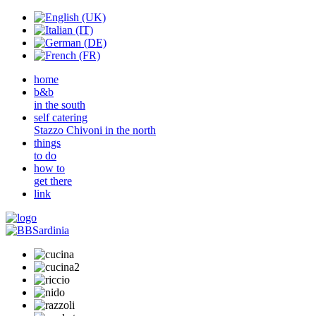
home
b&b
in the south
self catering
Stazzo Chivoni in the north
things
to do
how to
get there
link