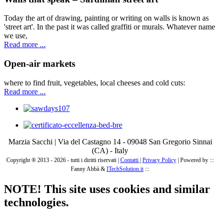
Today the art of drawing, painting or writing on walls is known as
'street art'. In the past it was called graffiti or murals. Whatever name
we use,
Read more ...
Open-air markets
where to find fruit, vegetables, local cheeses and cold cuts:
Read more ...
Marzia Sacchi | Via del Castagno 14 - 09048 San Gregorio Sinnai
(CA) - Italy
Copyright ® 2013 - 2026 - tutti i diritti riservati |
Contatti
|
Privacy Policy
|
Powered by :::
Fanny Abbà &
ITechSolution.it
:::
NOTE! This site uses cookies and similar
technologies.