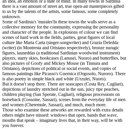
an idea, an emotion or a state of mind. In many towns in Sardinia
there is a vast amount of street art, true open-air masterpieces gifted
to us by the talents of the artists, some famous, some completely
unknown.
Some of Sardinia's 'murales'In these towns the walls serve as a
collective memory for the community, expressing the personality
and character of the people. In explosions of colour we can find
scenes of hard work in the fields, parties, great figures of local
culture like Maria Carta (singer-songwriter) and Grazia Deledda
(writer) (in Montresta and Oristano respectively), bronze nuragic
figures, launeddas (a traditional Sardinian woodwind instrument)
players, starry skies, bookcases (Lanusei, Nuoro) and butterflies, but
also pictures of Goofy and Mickey Mouse (in Tinnura and
Oristano), depictions of political or social events, and copies of
famous paintings like Picasso's Guernica (Orgosolo, Nuroro). There
is also poetry in simple black and white (Urzulei, Nuoro).
But it doesn't stop there. There are seascapes (Costa Rey, Cagliari),
depictions of laundry stretched out in the sun, juicy ripe peaches,
children playing (San Sperate, Cagliari), religious processions on
horseback (Cossoine, Sassari), scenes from the everyday life of men
and women (Cheremule, Sassari), and much, much more.
Those who examine these artworks are rewarded with extra details
others might have missed: windows that open, hands that wave,
mouths that speak – imaginary lives that, in their way, will be with
you forever.