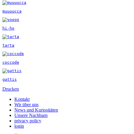
muuuucca
hi-ho
tarta
coccode
gattis
Drucken
Kontakt
Wir über uns
News und Kuriositäten
Unsere Nachbarn
privacy policy
login