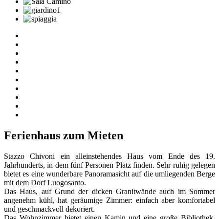
Ferienhaus zum Mieten
Stazzo Chivoni ein alleinstehendes Haus vom Ende des 19.
Jahrhunderts, in dem fünf Personen Platz finden. Sehr ruhig gelegen
bietet es eine wunderbare Panoramasicht auf die umliegenden Berge
mit dem Dorf Luogosanto.
Das Haus, auf Grund der dicken Granitwände auch im Sommer
angenehm kühl, hat geräumige Zimmer: einfach aber komfortabel
und geschmackvoll dekoriert.
Das Wohnzimmer bietet einen Kamin und eine große Bibliothek.