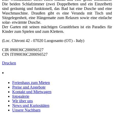
Die beiden Schlafzimmer (zwei Doppelbetten und ein Einzelbett)
sind geräumig und funktionell, das Bad hat eine Dusche und eine
Waschmaschine. Draußen gibt es eine Veranda mit Tisch und
Sitzgelegenheit, eine Hängematte zum Relaxen sowie eine einfache
solar- erwärmte Dusche.
Der Garten mit seinen mächtigen Granitfelsen ist ein Paradies für
Kinder zum Spielen und zum Klettern.
(Loc. Chivoni 42 - 07020 Luogosanto (OT) - Italy)
CIR 090036C2000S6527
CIN IT090036C2000S6527
Drucken
•
Ferienhaus zum Mieten
Preise und Angebote
Kontakt und Mietwagen
fotogalerie
Wir über uns
News und Kuriositäten
Unsere Nachbarn