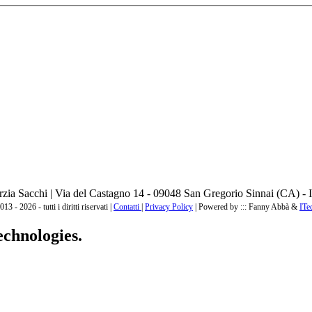
zia Sacchi | Via del Castagno 14 - 09048 San Gregorio Sinnai (CA) - I
3 - 2026 - tutti i diritti riservati |
Contatti
|
Privacy Policy
|
Powered by ::: Fanny Abbà &
ITe
echnologies.