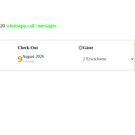
9620
whatsapp call / messages
Check-Out
Gäste
9
August 2026
2 Erwachsene
Sonntag