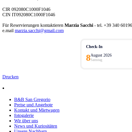
CIR 092080C1000F1046
CIN IT092080C1000F1046
Für Reservierungen kontaktieren
Marzia Sacchi
- tel. +39 340 601
e.mail
marzia.sacchi@gmail.com
Check-In
8
August 2026
Samstag
Drucken
•
B&B San Gregorio
Preise und Angebote
Kontakt und Mietwagen
fotogalerie
Wir über uns
News und Kuriositäten
Unsere Nachbarn