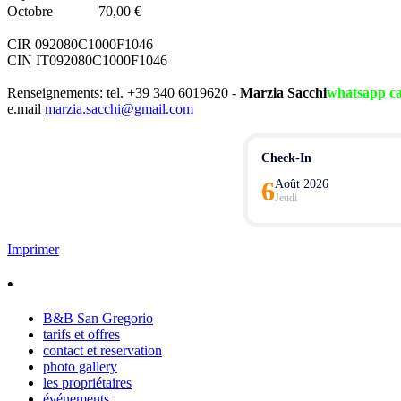
Octobre
70,00 €
CIR 092080C1000F1046
CIN IT092080C1000F1046
Renseignements: tel. +39 340 6019620 -
Marzia Sacchi
whatsapp cal
e.mail
marzia.sacchi@gmail.com
Check-In
6
Août 2026
Jeudi
Imprimer
•
B&B San Gregorio
tarifs et offres
contact et reservation
photo gallery
les propriétaires
événements