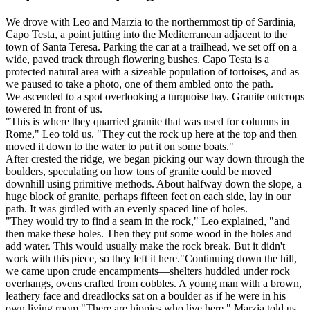
We drove with Leo and Marzia to the northernmost tip of Sardinia,
Capo Testa, a point jutting into the Mediterranean adjacent to the
town of Santa Teresa. Parking the car at a trailhead, we set off on a
wide, paved track through flowering bushes. Capo Testa is a
protected natural area with a sizeable population of tortoises, and as
we paused to take a photo, one of them ambled onto the path.
We ascended to a spot overlooking a turquoise bay. Granite outcrops
towered in front of us.
"This is where they quarried granite that was used for columns in
Rome," Leo told us. "They cut the rock up here at the top and then
moved it down to the water to put it on some boats."
After crested the ridge, we began picking our way down through the
boulders, speculating on how tons of granite could be moved
downhill using primitive methods. About halfway down the slope, a
huge block of granite, perhaps fifteen feet on each side, lay in our
path. It was girdled with an evenly spaced line of holes.
"They would try to find a seam in the rock," Leo explained, "and
then make these holes. Then they put some wood in the holes and
add water. This would usually make the rock break. But it didn't
work with this piece, so they left it here."Continuing down the hill,
we came upon crude encampments—shelters huddled under rock
overhangs, ovens crafted from cobbles. A young man with a brown,
leathery face and dreadlocks sat on a boulder as if he were in his
own living room."There are hippies who live here," Marzia told us,