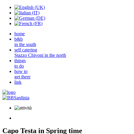
home
b&b
in the south
self catering
Stazzo Chivoni in the north
things
to do
how to
get there
link
Capo Testa in Spring time