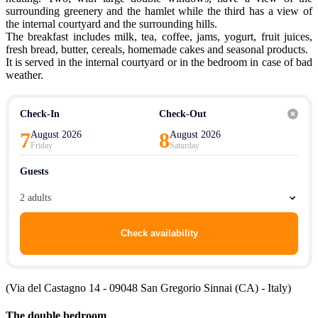
surrounding greenery and the hamlet while the third has a view of
the internal courtyard and the surrounding hills.
The breakfast includes milk, tea, coffee, jams, yogurt, fruit juices,
fresh bread, butter, cereals, homemade cakes and seasonal products.
It is served in the internal courtyard or in the bedroom in case of bad
weather.
Check-In
Check-Out
7
8
August 2026
August 2026
Friday
Saturday
Guests
2 adults
Check availability
(Via del Castagno 14 - 09048 San Gregorio Sinnai (CA) - Italy)
The double bedroom