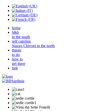
home
b&b
in the south
self catering
Stazzo Chivoni in the north
things
to do
how to
get there
link