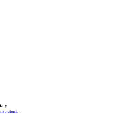
taly
chSolution.it
:::