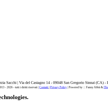
zia Sacchi | Via del Castagno 14 - 09048 San Gregorio Sinnai (CA) - I
3 - 2026 - tutti i diritti riservati |
Contatti
|
Privacy Policy
|
Powered by ::: Fanny Abbà &
ITe
echnologies.