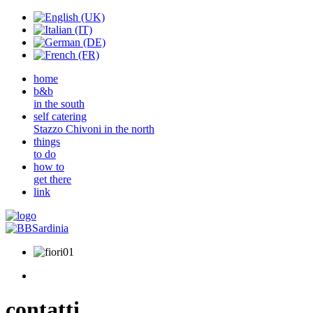
home
b&b
in the south
self catering
Stazzo Chivoni in the north
things
to do
how to
get there
link
contatti